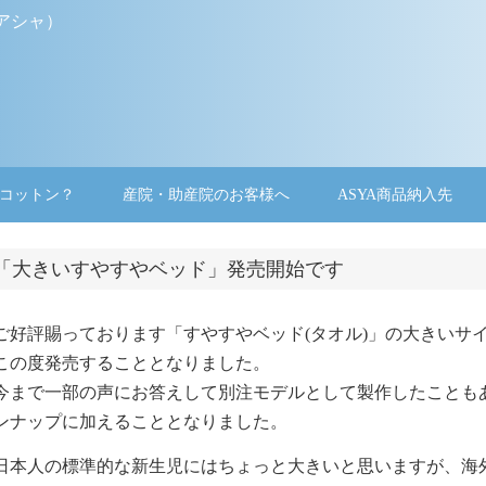
アシャ）
コ
ン
コットン？
産院・助産院のお客様へ
ASYA商品納入先
テ
ン
ツ
へ
「大きいすやすやベッド」発売開始です
ス
キ
ッ
プ
ご好評賜っております「すやすやベッド(タオル)」の大きいサ
この度発売することとなりました。
今まで一部の声にお答えして別注モデルとして製作したことも
ンナップに加えることとなりました。
日本人の標準的な新生児にはちょっと大きいと思いますが、海