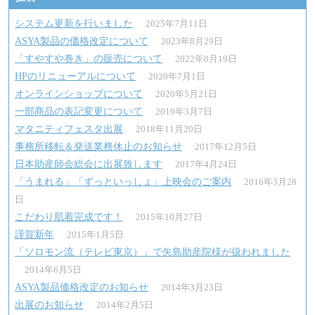
ゲ
ー
システム更新を行いました
2025年7月11日
ASYA製品の価格改定について
2023年8月29日
シ
「すやすや巻き」の販売について
2022年8月19日
ョ
HPのリニューアルについて
2020年7月1日
ン
オンラインショップについて
2020年5月21日
一部商品の表記変更について
2019年3月7日
マタニティフェスタ出展
2018年11月20日
事務所移転＆発送業務休止のお知らせ
2017年12月5日
日本助産師会総会に出展致します
2017年4月24日
「うまれる」「ずっといっしょ」上映会のご案内
2016年3月28
日
こだわり肌着完成です！
2015年10月27日
謹賀新年
2015年1月5日
「ソロモン流（テレビ東京）」で矢島助産院様が扱われました
2014年6月5日
ASYA製品価格改定のお知らせ
2014年3月23日
出展のお知らせ
2014年2月5日