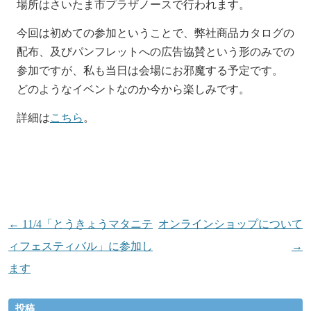
場所はさいたま市プラザノースで行われます。
今回は初めての参加ということで、弊社商品カタログの
配布、及びパンフレットへの広告協賛という形のみでの
参加ですが、私も当日は会場にお邪魔する予定です。
どのようなイベントなのか今から楽しみです。
詳細は
こちら
。
投
←
11/4「とうきょうマタニテ
オンラインショップについて
稿
ィフェスティバル」に参加し
→
ナ
ます
ビ
投稿