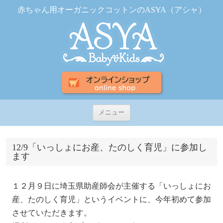
赤ちゃん用オーガニックコットンのASYA（アシャ）
コ
メニュー
ン
テ
ン
ツ
12/9「いっしょにお産、たのしく育児」に参加し
へ
ます
ス
キ
ッ
プ
１２月９日に埼玉県助産師会が主催する「いっしょにお
産、たのしく育児」というイベントに、今年初めて参加
させていただきます。