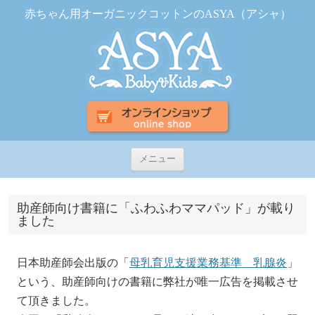
赤ちゃん用オーガニックコットンのASYA（アシャ）
コ
メニュー
ン
テ
ン
ツ
助産師向け書籍に「ふわふわママパッド」が載り
へ
ました
ス
キ
ッ
プ
日本助産師会出版の「
母乳育児支援業務基準 乳腺炎
」
という、助産師向けの書籍に弊社が唯一広告を掲載させ
て頂きました。