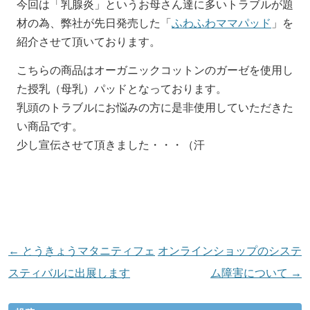
今回は「乳腺炎」というお母さん達に多いトラブルが題
材の為、弊社が先日発売した「
ふわふわママパッド
」を
紹介させて頂いております。
こちらの商品はオーガニックコットンのガーゼを使用し
た授乳（母乳）パッドとなっております。
乳頭のトラブルにお悩みの方に是非使用していただきた
い商品です。
少し宣伝させて頂きました・・・（汗
投
←
とうきょうマタニティフェ
オンラインショップのシステ
稿
スティバルに出展します
ム障害について
→
ナ