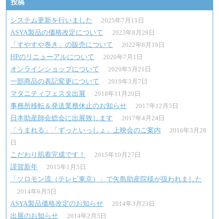
投稿
ビ
ゲ
システム更新を行いました
2025年7月11日
ASYA製品の価格改定について
2023年8月29日
ー
「すやすや巻き」の販売について
2022年8月19日
シ
HPのリニューアルについて
2020年7月1日
ョ
オンラインショップについて
2020年5月21日
一部商品の表記変更について
2019年3月7日
ン
マタニティフェスタ出展
2018年11月20日
事務所移転＆発送業務休止のお知らせ
2017年12月5日
日本助産師会総会に出展致します
2017年4月24日
「うまれる」「ずっといっしょ」上映会のご案内
2016年3月28
日
こだわり肌着完成です！
2015年10月27日
謹賀新年
2015年1月5日
「ソロモン流（テレビ東京）」で矢島助産院様が扱われました
2014年6月5日
ASYA製品価格改定のお知らせ
2014年3月23日
出展のお知らせ
2014年2月5日