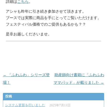
詳細は
こちら
。
アシャも昨年に引き続き参加させて頂きます。
ブースでは実際に商品を手にとってご覧いただけます。
フェスティバル価格でのご提供もあるかも？？
是非お越しくださいませ。
投
←
「ふわふわ」シリーズ登
助産師向け書籍に「ふわふわ
稿
場！
ママパッド」が載りました
→
ナ
投稿
ビ
ゲ
システム更新を行いました
2025年7月11日