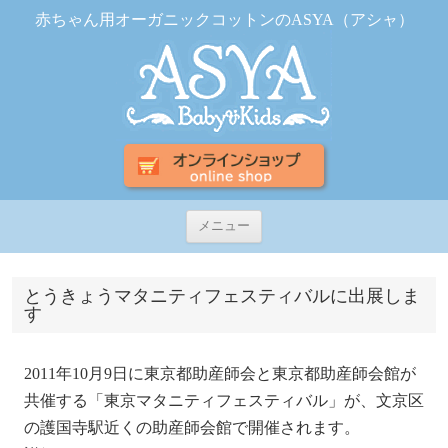
赤ちゃん用オーガニックコットンのASYA（アシャ）
コ
メニュー
ン
テ
ン
ツ
とうきょうマタニティフェスティバルに出展しま
へ
す
ス
キ
ッ
プ
2011年10月9日に東京都助産師会と東京都助産師会館が
共催する「東京マタニティフェスティバル」が、文京区
の護国寺駅近くの助産師会館で開催されます。